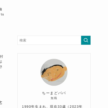
抽
ts
が付
よ
さ
ちーまどパパ
無職
と
1990年生まれ、現在33歳（2023年