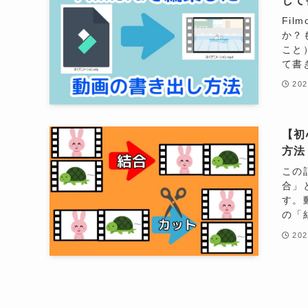
して
Fi
か？
こと
て書
20
【初
方法
この
合」
す。
の「
20