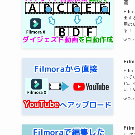
画
Fi
出する
用の
る！
20
Fi
Fi
いて
ね。
い！
20
Fi