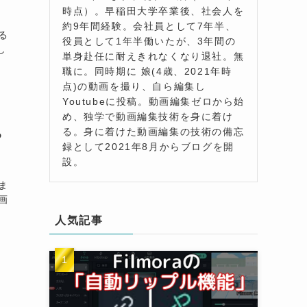
時点）。早稲田大学卒業後、社会人を
約9年間経験。会社員として7年半、
る
役員として1年半働いたが、3年間の
し
単身赴任に耐えきれなくなり退社。無
職に。同時期に 娘(4歳、2021年時
点)の動画を撮り、自ら編集し
Youtubeに投稿。動画編集ゼロから始
め、独学で動画編集技術を身に着け
る。身に着けた動画編集の技術の備忘
る
録として2021年8月からブログを開
設。
ま
画
人気記事