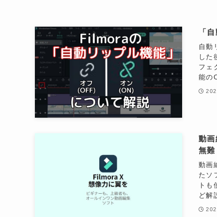
「自
自動
した
フェ
能の
20
動画
無難
動画
たソ
トも
ど解
20