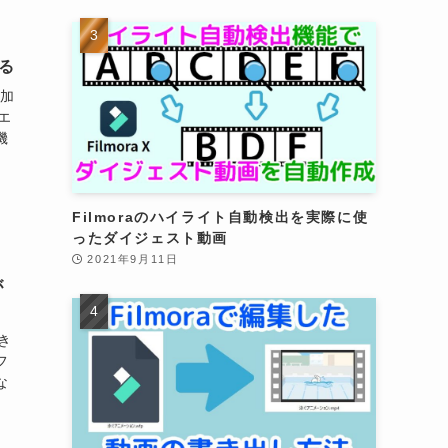
る
追加
エ
機
Filmoraのハイライト自動検出を実際に使
ったダイジェスト動画
2021年9月11日
が
き
フ
な