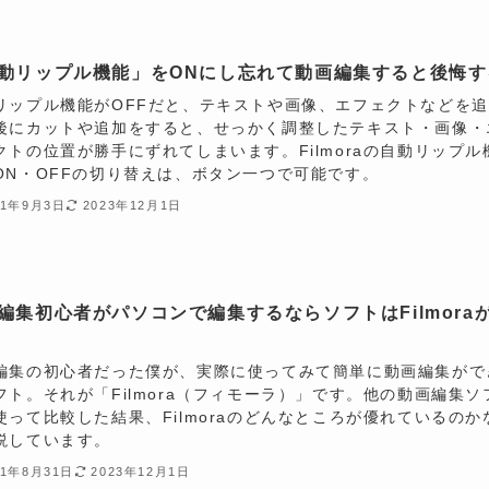
動リップル機能」をONにし忘れて動画編集すると後悔す
リップル機能がOFFだと、テキストや画像、エフェクトなどを
後にカットや追加をすると、せっかく調整したテキスト・画像・
クトの位置が勝手にずれてしまいます。Filmoraの自動リップル
ON・OFFの切り替えは、ボタン一つで可能です。
21年9月3日
2023年12月1日
編集初心者がパソコンで編集するならソフトはFilmora
編集の初心者だった僕が、実際に使ってみて簡単に動画編集がで
フト。それが「Filmora（フィモーラ）」です。他の動画編集ソ
使って比較した結果、Filmoraのどんなところが優れているのか
説しています。
21年8月31日
2023年12月1日