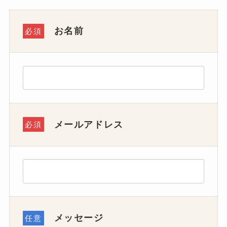
て
て
て
い
い
い
お名前
必須
る
る
る
画
画
画
面
面
面
で
で
で
す。
す。
す。
メールアドレス
必須
メッセージ
任意