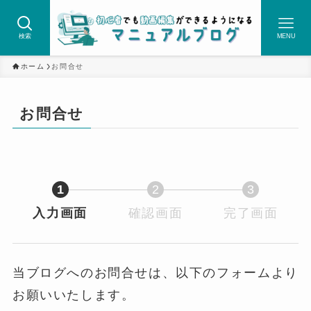
検索
MENU
ホーム
お問合せ
お問合せ
1
2
3
入力画面
現
確認画面
現
完了画面
現
在
在
在
表
表
表
示
示
示
当ブログへのお問合せは、以下のフォームより
さ
さ
さ
お願いいたします。
れ
れ
れ