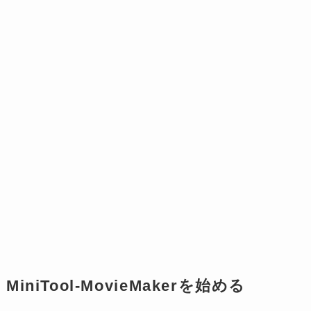
MiniTool-MovieMakerを始める